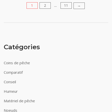
1
2
11
Pagination
→
…
des
publications
Catégories
Coins de pêche
Comparatif
Conseil
Humeur
Matériel de pêche
Noeuds