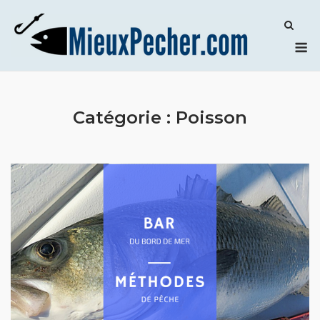
Skip
to
M
content
Catégorie :
Poisson