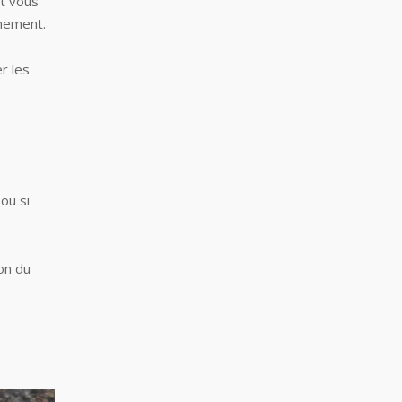
nt vous
nnement.
r les
ou si
ion du