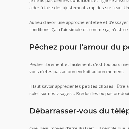
Je ne lis pas bien les
conditions
et j’ignore aussi l
aider à faire des ajustements rapides sur l’eau. Un 
Au lieu d’avoir une approche entêtée et d’essayer 
conditions. Ça a l’air simple dit comme ça, n’est-ce
Pêchez pour l’amour du po
Pêcher librement et facilement, c’est toujours mie
vous n’êtes pas au bon endroit au bon moment.
Il faut savoir apprécier les
petites choses
: Être a
soleil sur nos visages… Bredouilles ou pas bredouill
Débarrasser-vous du télé
Quel beau moyen d’être
distrait
… Il semble que 