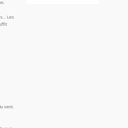
on.
hés… Les
ffit
du vent.