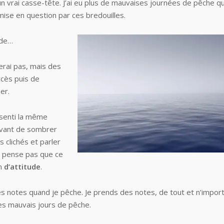
n vrai casse-tête. J’ai eu plus de mauvaises journées de pêche q
ise en question par ces bredouilles.
ade…
erai pas, mais des
ccès puis de
er.
ssenti la même
avant de sombrer
 clichés et parler
e pense pas que ce
on
d’attitude
.
s notes quand je pêche. Je prends des notes, de tout et n’import
les mauvais jours de pêche.