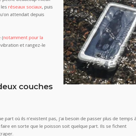
r les
réseaux sociaux
, puis
qu’on attendait depuis
 (
notamment pour la
vibration et rangez-le
e deux couches
 part où ils n’existent pas, j’ai besoin de passer plus de temps à
 faire en sorte que le poisson soit quelque part. Ils se fichent
traper.