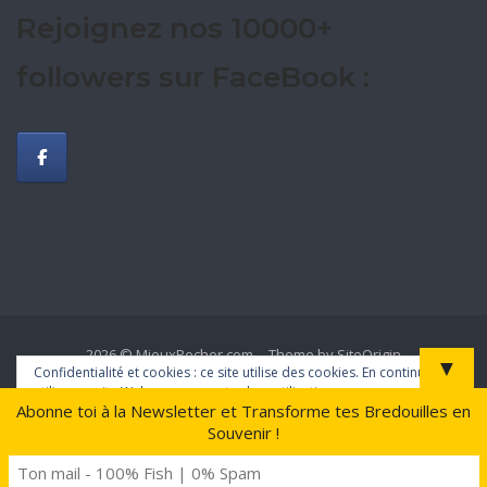
Rejoignez nos 10000+
followers sur FaceBook :
2026 © MieuxPecher.com
Theme by
SiteOrigin
▼
Confidentialité et cookies : ce site utilise des cookies. En continuant à
utiliser ce site Web, vous acceptez leur utilisation.
Abonne toi à la Newsletter et Transforme tes Bredouilles en
Souvenir !
Pour en savoir plus, notamment sur la façon de contrôler les cookies,
consultez :
Politique relative aux cookies