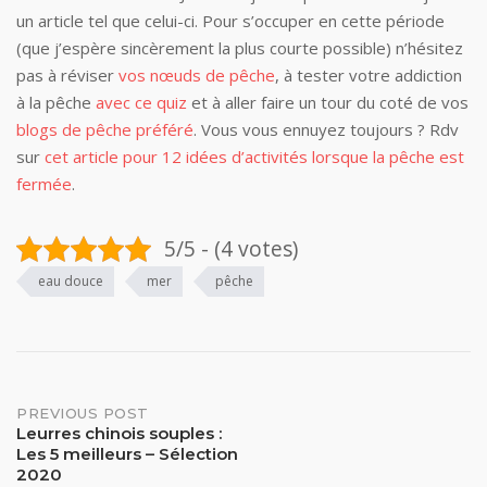
un article tel que celui-ci. Pour s’occuper en cette période
(que j’espère sincèrement la plus courte possible) n’hésitez
pas à réviser
vos nœuds de pêche
, à tester votre addiction
à la pêche
avec ce quiz
et à aller faire un tour du coté de vos
blogs de pêche préféré
. Vous vous ennuyez toujours ? Rdv
sur
cet article pour 12 idées d’activités lorsque la pêche est
fermée
.
5/5 - (4 votes)
eau douce
mer
pêche
Post
PREVIOUS POST
Leurres chinois souples :
Les 5 meilleurs – Sélection
navigation
2020