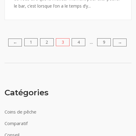
le bar, c’est lorsque l’on a le temps d’y...
1
2
3
4
9
Pagination
←
→
…
des
publications
Catégories
Coins de pêche
Comparatif
Conseil